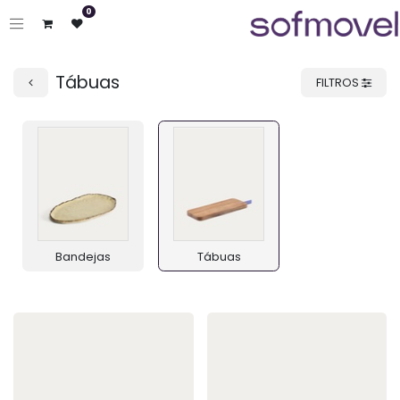
0
Tábuas
FILTROS
Bandejas
Tábuas